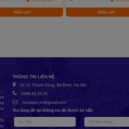
ắc chắn bạn sẽ thấy mình trong
đùng rồi ? Vượt qua nỗi sợ hãi c
 chưa đồng cảm, hãy cứ click
chìa khóa để giúp bạn tiến bước
Miễn phí
Miễn phí
ết đâu, một idea trong đó. hí hí
thành công? Nếu bạn không tin,
học tập và đón xem video này nh
THÔNG TIN LIÊN HỆ
Số 22 Thành Công, Ba Đình, Hà Nội
u
-
0989.49.20.20
và
novaedu.vn@gmail.com
trợ
Thủ
Vui lòng để lại thông tin để được tư vấn
Bộ
oàn