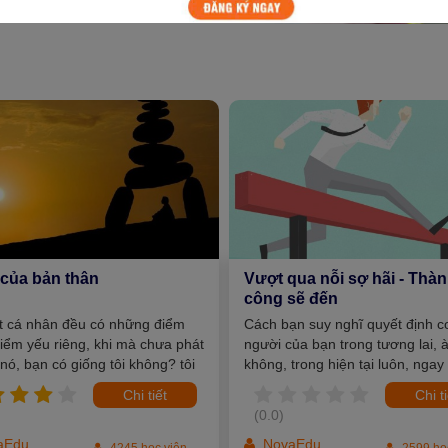
ị của bản thân
Vượt qua nỗi sợ hãi - Thà
công sẽ đến
t cá nhân đều có những điểm
Cách bạn suy nghĩ quyết định c
ểm yếu riêng, khi mà chưa phát
người của bạn trong tương lai, 
 nó, bạn có giống tôi không? tôi
không, trong hiện tại luôn, ngay
ình vô dụng và chẳng được tích
giây phút này luôn ấy chứ :)) h
Chi tiết
Chi t
t? Sao tôi lại tồn tại trên trái đất
bạn sứ sợ sệt, lo lắng suốt ngà
(0.0)
i còn sống để làm gì? Nếu đồng
qua tháng khác thì chẳng khác 
 tôi, bạn hãy xem video này
aEdu
dán lên mặt mình hai chữ thất bạ
NovaEdu
4245 học viên
2599 họ