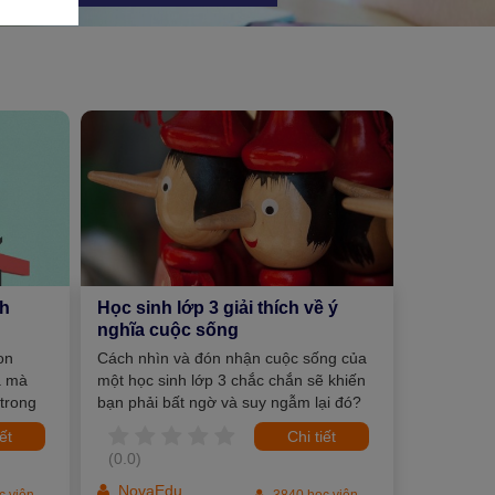
nh
Học sinh lớp 3 giải thích về ý
nghĩa cuộc sống
on
Cách nhìn và đón nhận cuộc sống của
à mà
một học sinh lớp 3 chắc chắn sẽ khiến
 trong
bạn phải bất ngờ và suy ngẫm lại đó?
aha. Nếu
Vì bạn cũng từng là học sinh lớp 3 mà?
iết
Chi tiết
y này
Bạn có chắc rằng ở thời điểm đó, bạn
(0.0)
nào bạn
sẽ nghĩ khác cô bé này? Chắc chắn
i to
video sẽ khiến bạn ngẩn người và ồ lên
NovaEdu
c viên
3840 học viên