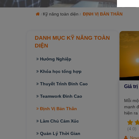
Xu hướng ngành nghề
Kỹ năng toàn diện
ĐỊNH VỊ BẢN THÂN
Hỗ trợ
$ Nạp tiền
DANH MỤC KỸ NĂNG TOÀN
DIỆN
Hướng Nghiệp
Khóa học tổng hợp
Thuyết Trình Đỉnh Cao
Giá tr
Teamwork Đỉnh Cao
Mỗi mộ
mạnh đi
Định Vị Bản Thân
hiện ra
trách m
Làm Chủ Cảm Xúc
sự gì sấ
(4.0)
này, tô
Quản Lý Thời Gian
cảm với
Nov