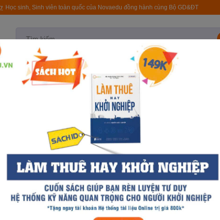
rợ
Học sinh, Sinh viên toàn quốc của Novaedu đồng hành cùng Bộ GD&ĐT
test
Quy trình NovaSpro
Tài liệu
Khóa học
T
KỸ
I LIỆU
Sắp xếp t
OÀN DIỆN
Sắp xếp th