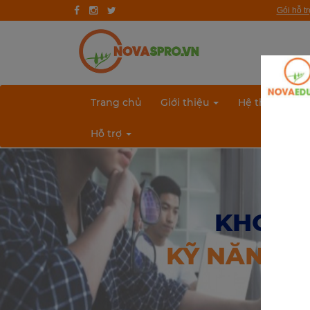
Gói hỗ t
Trang chủ
Giới thiệu
Quy trình hướng nghiệp
Trang chủ
Giới thiệu
Hệ thống bài 
Bài test
Hỗ trợ
Tài liệu
Khóa học
KHO TÀ
Đơn vị đào tạo
KỸ NĂNG T
Nhóm ngành nghề
Gương sáng học sinh - người nổi tiếng