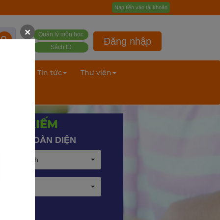
Nạp tiền vào tài khoản
×
Quản lý môn học
Đăng nhập
Sách ID
ư liệu
Tin tức
Thư viện
TÌM KIẾM
 NĂNG TOÀN DIỆN
heo mặc định
eo giá bán