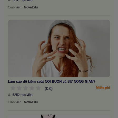
2251 học viên
Giáo viên :
NovaEdu
Làm sao để kiểm soát NỖI BUỒN và SỰ NÓNG GIẬN?
Miễn phí
(0.0)
5252 học viên
Giáo viên :
NovaEdu