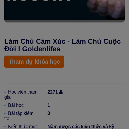
Xu hướng ngành nghề
Hỗ trợ
Miễn phí
$ Nạp tiền
Làm Chủ Cảm Xúc - Làm Chủ Cuộc
Đời l Goldenlifes
Tham dự khóa học
Học viên tham
2271
gia
Bài học
1
Bài tập kiểm
0
tra
Kiến thức mục
Nắm được các kiến thức và kỹ