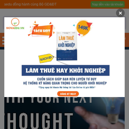
 đồng hành cùng Bộ GD&ĐT
Nạp tiền vào tài khoản
Trang chủ
×
Giới thiệu
Quy trình hướng nghiệp
TÀI KHOẢN
Bài test
Tài liệu
Khóa học
Đơn vị đào tạo
Nhóm ngành nghề
Gương sáng học sinh -
người nổi tiếng