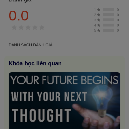
0.0
1
0
2
0
3
0
4
0
0 đánh giá
5
0
DANH SÁCH ĐÁNH GIÁ
Khóa học liên quan