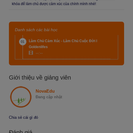
khóa để làm chủ được cảm xúc của chính mình nhé!
Danh sách các bài học
Làm Chủ Cảm Xúc - Làm Chủ Cuộc Đời l
01
Goldenlifes
--:--
Giới thiệu về giảng viên
NovaEdu
Đang cập nhật
Chia sẻ cái gì đó
Đánh giá