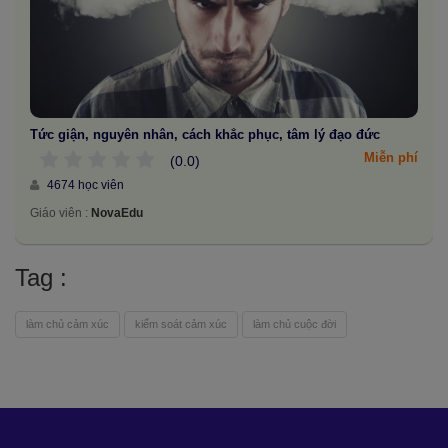
Tức giận, nguyên nhân, cách khắc phục, tâm lý đạo đức
Miễn phí
(0.0)
4674 học viên
Giáo viên :
NovaEdu
Tag :
làm chủ cảm xúc
kiểm soát cảm xúc
làm chủ cuộc đời