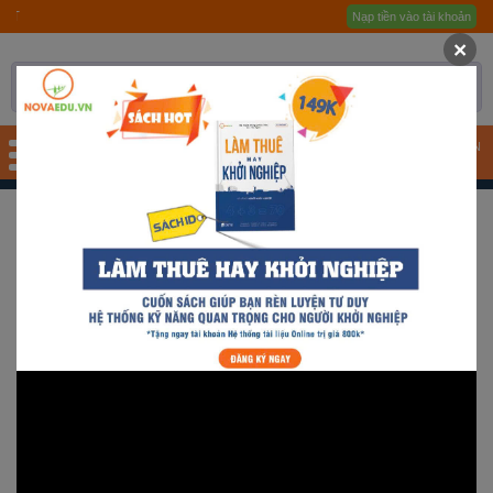
Gói hỗ trợ
Học sinh, Sinh viên toàn quốc của Novaedu 
Nạp tiền vào tài khoản
Trang chủ
×
Giới thiệu
Quy trình hướng nghiệp
TÀI KHOẢN
Bài test
SPRO1 - NGẦU TEAM
Tài liệu
Khóa học
Đơn vị đào tạo
Nhóm ngành nghề
Gương sáng học sinh -
người nổi tiếng