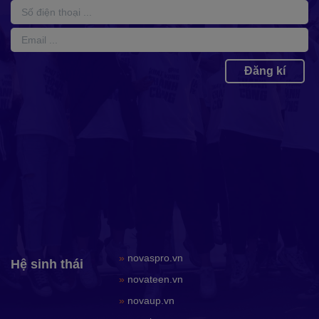
Đăng kí
»
novaspro.vn
Hệ sinh thái
»
novateen.vn
»
novaup.vn