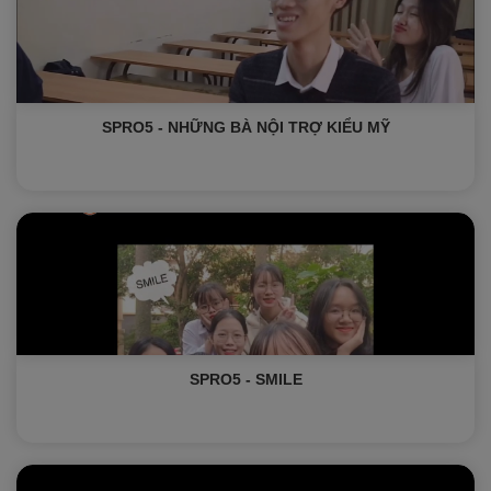
SPRO5 - NHỮNG BÀ NỘI TRỢ KIỂU MỸ
SPRO5 - SMILE