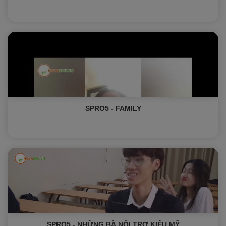
SPRO5 - FAMILY
SPRO5 - NHỮNG BÀ NỘI TRỢ KIỂU MỸ