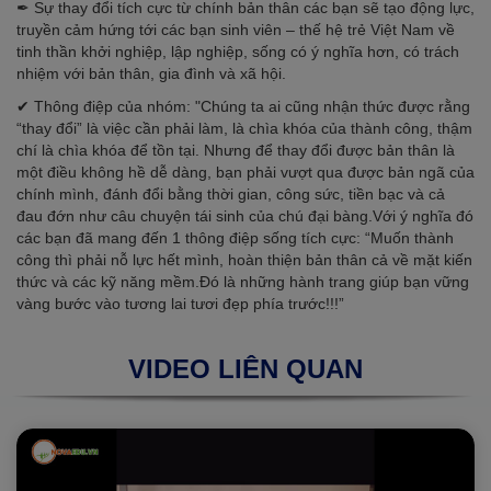
✒ Sự thay đổi tích cực từ chính bản thân các bạn sẽ tạo động lực,
truyền cảm hứng tới các bạn sinh viên – thế hệ trẻ Việt Nam về
tinh thần khởi nghiệp, lập nghiệp, sống có ý nghĩa hơn, có trách
nhiệm với bản thân, gia đình và xã hội.
✔ Thông điệp của nhóm: "Chúng ta ai cũng nhận thức được rằng
“thay đổi” là việc cần phải làm, là chìa khóa của thành công, thậm
chí là chìa khóa để tồn tại. Nhưng để thay đổi được bản thân là
một điều không hề dễ dàng, bạn phải vượt qua được bản ngã của
chính mình, đánh đổi bằng thời gian, công sức, tiền bạc và cả
đau đớn như câu chuyện tái sinh của chú đại bàng.Với ý nghĩa đó
các bạn đã mang đến 1 thông điệp sống tích cực: “Muốn thành
công thì phải nỗ lực hết mình, hoàn thiện bản thân cả về mặt kiến
thức và các kỹ năng mềm.Đó là những hành trang giúp bạn vững
vàng bước vào tương lai tươi đẹp phía trước!!!”
VIDEO LIÊN QUAN