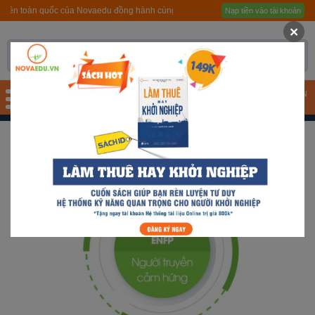
viên toàn quốc của Novaedu đồng hành cùng Bộ GD&ĐT
Nạp tiền vào tài khoản
Trang chủ
×
Giới thiệu
Quy trình hướng nghiệp
TÀI KHOẢN
Bài test
GIỚI THIỆU CÁC "KIỂU NGƯỜI"
ENFP - NGƯỜI TRUYỀN CẢM HỨNG
Tài liệu
Khóa học
Đơn vị đào tạo
Nhóm ngành nghề
Gương sáng học sinh -
người nổi tiếng