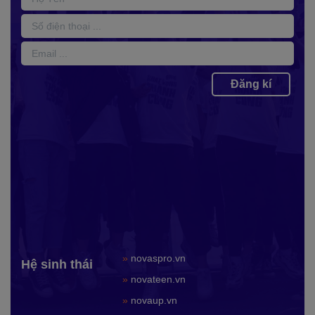
Đăng kí
»
novaspro.vn
Hệ sinh thái
»
novateen.vn
»
novaup.vn