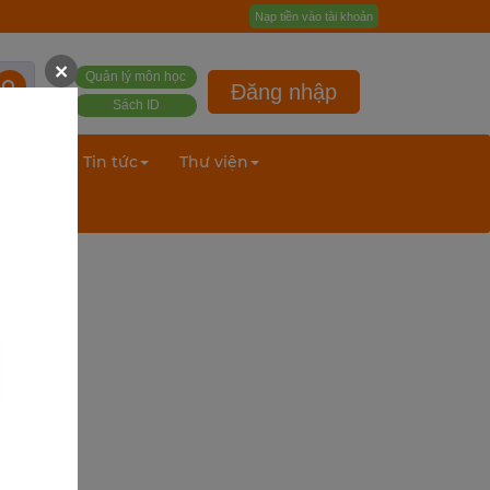
Nạp tiền vào tài khoản
×
Quản lý môn học
Đăng nhập
Sách ID
ư liệu
Tin tức
Thư viện
ọc