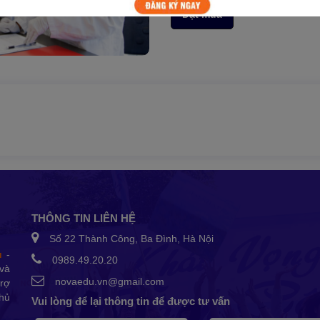
Đặt mua
THÔNG TIN LIÊN HỆ
Số 22 Thành Công, Ba Đình, Hà Nội
u
-
0989.49.20.20
và
novaedu.vn@gmail.com
trợ
Thủ
Vui lòng để lại thông tin để được tư vấn