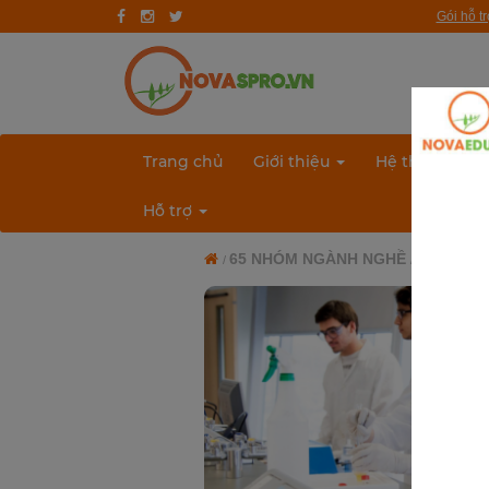
Gói hỗ t
Trang chủ
Giới thiệu
Quy trình hướng nghiệp
Trang chủ
Giới thiệu
Hệ thống bài 
Bài test
Hỗ trợ
Tài liệu
65 NHÓM NGÀNH NGHỀ
HOÁ HỌC 
Khóa học
Đơn vị đào tạo
Nhóm ngành nghề
Gương sáng học sinh - người nổi tiếng