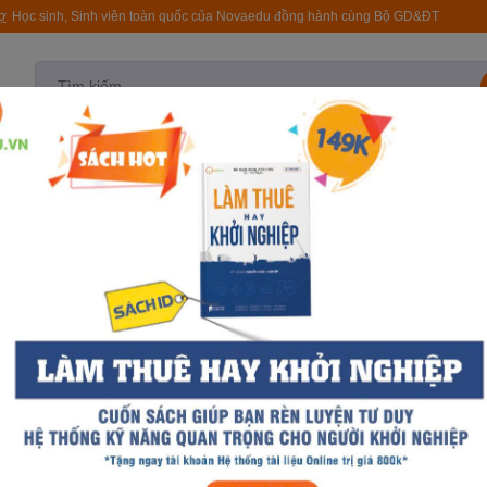
rợ
Học sinh, Sinh viên toàn quốc của Novaedu đồng hành cùng Bộ GD&ĐT
test
Quy trình NovaSpro
Tài liệu
Khóa học
T
- SINH HỌC
MÔ TẢ NGHỀ KỸ SƯ HÓA HỌC
Mô tả nghề Kỹ sư hóa h
NovaEdu
Đang cập nhật
20,000 VND