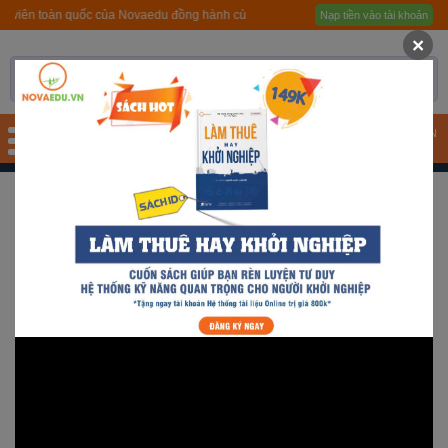
 Novaedu đồng hành cùng Bộ GD&ĐT
Nạp tiền vào tài khoản
Trang chủ
×
Giới thiệu
Quy trình hướng nghiệp
TÀI KHOẢN
Bài test
SPRO11 – MẮT BIẾC TEAM
Tài liệu
Khóa học
Đơn vị đào tạo
Nhóm ngành nghề
Gương sáng học sinh -
người nổi tiếng