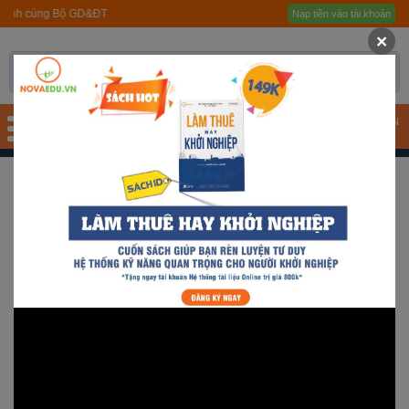
Gói hỗ trợ
Học sinh, Sinh viên toàn qu
Nạp tiền vào tài khoản
Trang chủ
×
Giới thiệu
Quy trình hướng nghiệp
TÀI KHOẢN
Bài test
SPRO2 - TEAM WOLF
Tài liệu
Khóa học
Đơn vị đào tạo
Nhóm ngành nghề
Gương sáng học sinh -
người nổi tiếng