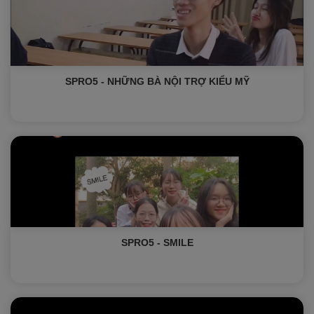
SPRO5 - NHỮNG BÀ NỘI TRỢ KIỂU MỸ
SPRO5 - SMILE