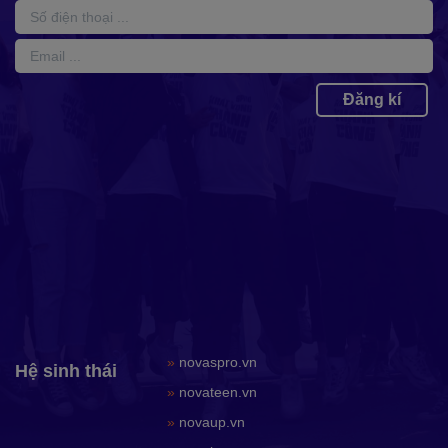
Đăng kí
»
novaspro.vn
Hệ sinh thái
»
novateen.vn
»
novaup.vn