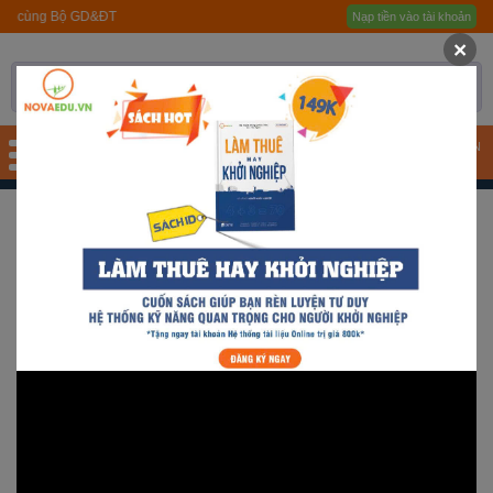
Gói hỗ trợ
Học sinh, Sinh viên toàn quốc
Nạp tiền vào tài khoản
Trang chủ
×
Giới thiệu
Quy trình hướng nghiệp
TÀI KHOẢN
Bài test
SPRO4 - LAZY
Tài liệu
Khóa học
Đơn vị đào tạo
Nhóm ngành nghề
Gương sáng học sinh -
người nổi tiếng