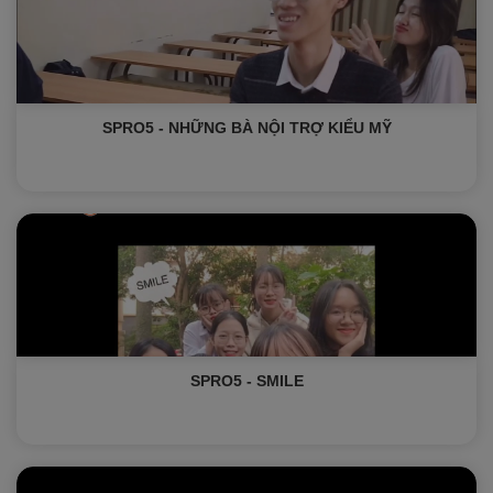
SPRO5 - NHỮNG BÀ NỘI TRỢ KIỂU MỸ
SPRO5 - SMILE