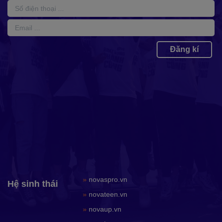
Đăng kí
»
novaspro.vn
Hệ sinh thái
»
novateen.vn
»
novaup.vn