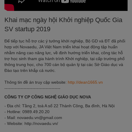
Khai mạc ngày hội Khởi nghiệp Quốc Gia
SV startup 2019
Để tiếp tục hỗ trợ các ý tưởng khởi nghiệp, Bộ GD và ĐT đã phối
hợp với Novaedu, JA Việt Nam triển khai hoạt động tập huấn
nhằm nâng cao năng lực, về định hướng triển khai, công tác hỗ
trợ học sinh tham gia hành trình Khởi nghiệp, tại cấp trường phổ
thông trung học, cho 700 cán bộ quản lý tại các Sở Giáo dục và
Đào tạo trên khắp cả nước.
Thông tin đề án truy cập website:
http://dean1665.vn
--------------------------------------
CÔNG TY CP CÔNG NGHỆ GIÁO DỤC NOVA
- Địa chỉ: Tầng 2, toà A số 22 Thành Công, Ba đình, Hà Nội
- Hotline: 0989.49.20.20
- Mail: novaedu.vn@gmail.com
- Website: http://novaedu.vn/