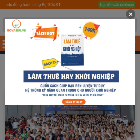
 cùng Bộ GD&ĐT
Nạp tiền vào tài khoản
Trang chủ
×
Giới thiệu
Quy trình hướng nghiệp
TÀI KHOẢN
Bài test
Khởi nghiệp Quốc gia
Tài liệu
Khóa học
Đơn vị đào tạo
Nhóm ngành nghề
Gương sáng học sinh -
người nổi tiếng