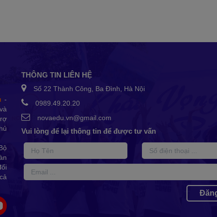
THÔNG TIN LIÊN HỆ
Số 22 Thành Công, Ba Đình, Hà Nội
u
-
0989.49.20.20
và
novaedu.vn@gmail.com
trợ
Thủ
Vui lòng để lại thông tin để được tư vấn
Bộ
oàn
đối
cả
Đăng