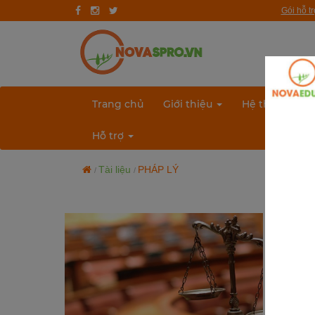
Gói hỗ t
Trang chủ
Giới thiệu
Quy trình hướng nghiệp
Trang chủ
Giới thiệu
Hệ thống bài 
Bài test
Hỗ trợ
Tài liệu
Tài liệu
PHÁP LÝ
Khóa học
Đơn vị đào tạo
Nhóm ngành nghề
Gương sáng học sinh - người nổi tiếng