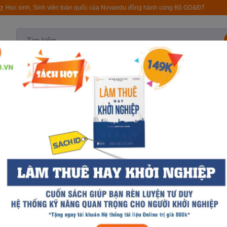
rợ
Học sinh, Sinh viên toàn quốc của Novaedu đồng hành cùng Bộ GD&ĐT
test
Quy trình NovaSpro
Tài liệu
Khóa học
T
Sắp 