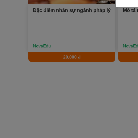
Xu hướng ngành nghề
Đặc điểm nhân sự ngành pháp lý
Mô tả
Hỗ trợ
$ Nạp tiền
NovaEdu
NovaE
20,000 đ