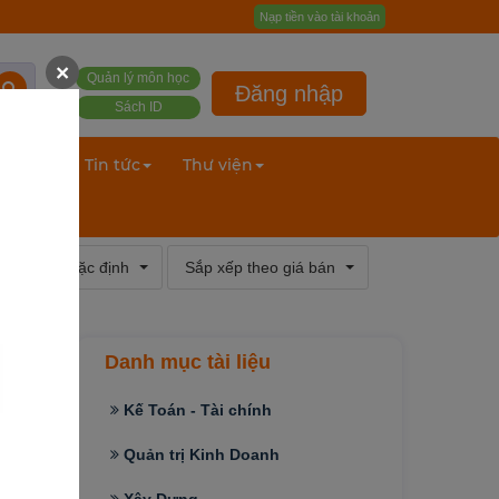
Nạp tiền vào tài khoản
×
Quản lý môn học
Đăng nhập
Sách ID
ư liệu
Tin tức
Thư viện
xếp theo mặc định
Sắp xếp theo giá bán
Danh mục tài liệu
Kế Toán - Tài chính
Quản trị Kinh Doanh