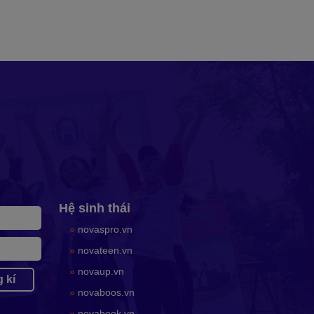
Hệ sinh thái
»
novaspro.vn
»
novateen.vn
»
novaup.vn
 kí
»
novaboos.vn
»
novabook.vn