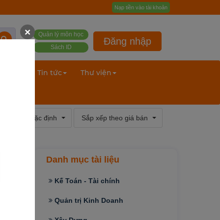
Nạp tiền vào tài khoản
×
Quản lý môn học
Đăng nhập
Sách ID
ư liệu
Tin tức
Thư viện
xếp theo mặc định
Sắp xếp theo giá bán
Danh mục tài liệu
Kế Toán - Tài chính
Quản trị Kinh Doanh