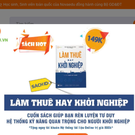
rợ
Học sinh, Sinh viên toàn quốc của Novaedu đồng hành cùng Bộ GD&ĐT
test
Quy trình NovaSpro
Tài liệu
Khóa học
T
Sắp 