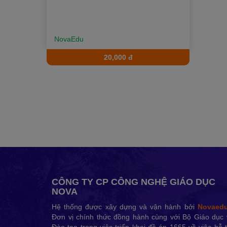
NovaEdu
20,000 đ
CÔNG TY CP CÔNG NGHỆ GIÁO DỤC
NOVA
Hệ thống được xây dựng và vận hành bởi
Novaed
Đơn vị chính thức đồng hành cùng với Bộ Giáo dục 
Đào tạo trong việc triển khai đề án 1665 về việc hỗ 