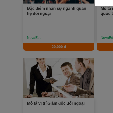
Xu hướng ngành nghề
Đặc điểm nhân sự ngành quan
Mô tả
hệ đối ngoại
quốc 
Hỗ trợ
$ Nạp tiền
NovaEdu
NovaE
20,000 đ
Mô tả vị trí Giám đốc đối ngoại