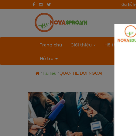
Gói hỗ t
Trang chủ
Giới thiệu
Quy trình hướng nghiệp
Trang chủ
Giới thiệu
Hệ thống bài 
Bài test
Hỗ trợ
Tài liệu
Tài liệu
QUAN HỆ ĐỐI NGOẠI
Khóa học
Đơn vị đào tạo
Nhóm ngành nghề
Gương sáng học sinh - người nổi tiếng