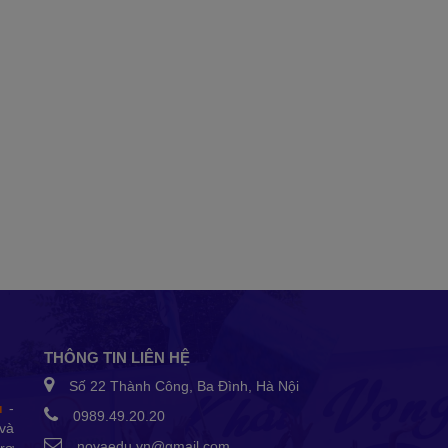
THÔNG TIN LIÊN HỆ
Số 22 Thành Công, Ba Đình, Hà Nội
u
-
0989.49.20.20
và
novaedu.vn@gmail.com
trợ