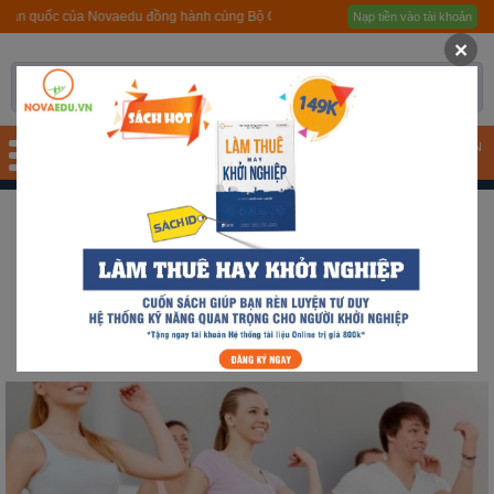
quốc của Novaedu đồng hành cùng Bộ GD&ĐT
Nạp tiền vào tài khoản
Trang chủ
×
Giới thiệu
Quy trình hướng nghiệp
TÀI KHOẢN
Bài test
Tài liệu
THỂ DỤC THẨM MỸ
Tài liệu
Sắp xếp theo mặc định
Khóa học
Sắp xếp theo giá bán
Đơn vị đào tạo
Nhóm ngành nghề
Gương sáng học sinh -
người nổi tiếng