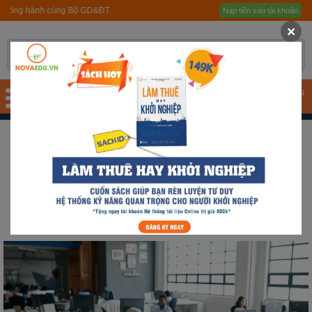
g hành cùng Bộ GD&ĐT
Nạp tiền vào tài khoản
Trang chủ
×
Giới thiệu
Quy trình hướng nghiệp
TÀI KHOẢN
Bài test
Tài liệu
HÀNH CHÍNH - VĂN PHÒNG
Tài liệu
Sắp xếp theo mặc định
Khóa học
Sắp xếp theo giá bán
Đơn vị đào tạo
Nhóm ngành nghề
Gương sáng học sinh -
người nổi tiếng