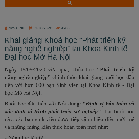
Xu hướng ngành nghề
Hỗ trợ
NovaEdu
12/10/2020
4206
Khai giảng Khoá học “Phát triển kỹ
$ Nạp tiền
năng nghề nghiệp” tại Khoa Kinh tế
Đại học Mở Hà Nội
Ngày 19/09/2020 vừa qua, khóa học
“Phát triển kỹ
năng nghề nghiệp”
chính thức khai giảng buổi học đầu
tiên với hơn 600 bạn Sinh viên tại Khoa Kinh tế - Đại
học Mở Hà Nội.
Buổi học đầu tiên với Nội dung:
“Định vị bản thân và
xác định lộ trình phát triển sự nghiệp”
. Tại buổi học
này, các bạn sinh viên được tiếp cận nhiều điều mới mẻ
và những mảng kiến thức hoàn toàn mới như:
- Năng lực là gì?