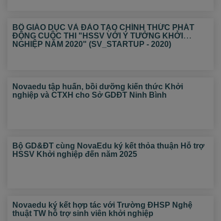
BỘ GIÁO DỤC VÀ ĐÀO TẠO CHÍNH THỨC PHÁT
ĐỘNG CUỘC THI "HSSV VỚI Ý TƯỞNG KHỞI
NGHIỆP NĂM 2020" (SV_STARTUP - 2020)
Novaedu tập huấn, bồi dưỡng kiến thức Khởi
nghiệp và CTXH cho Sở GDĐT Ninh Bình
Bộ GD&ĐT cùng NovaEdu ký kết thỏa thuận Hỗ trợ
HSSV Khởi nghiệp đến năm 2025
Novaedu ký kết hợp tác với Trường ĐHSP Nghệ
thuật TW hỗ trợ sinh viên khởi nghiệp