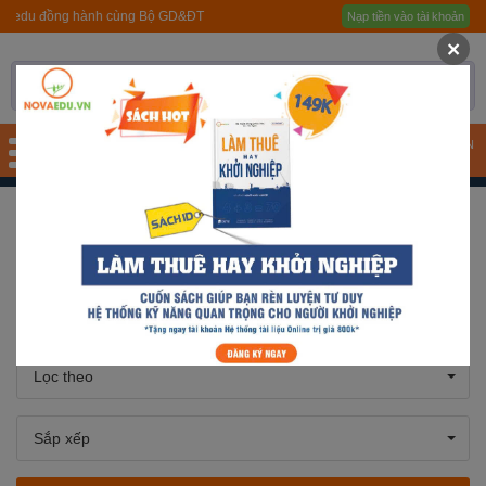
hành cùng Bộ GD&ĐT
Nạp tiền vào tài khoản
Trang chủ
×
Giới thiệu
Quy trình hướng nghiệp
TÀI KHOẢN
Bài test
Trang chủ
Tin tức
TIN HOẠT ĐỘNG
Tài liệu
TIN HOẠT ĐỘNG
Khóa học
Đơn vị đào tạo
Lọc theo
Nhóm ngành nghề
Sắp xếp
Gương sáng học sinh -
người nổi tiếng